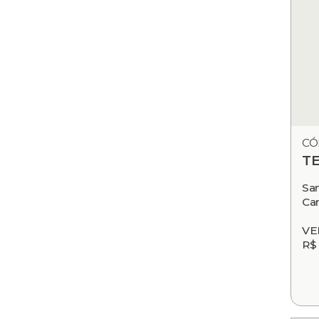
CÓ
T
Sa
Ca
VE
R$