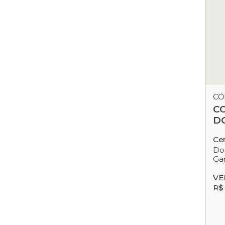
CÓ
C
D
Ce
Dor
Gar
VE
R$