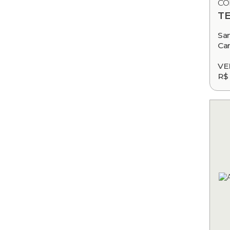
CÓ
T
Sa
Ca
VE
R$