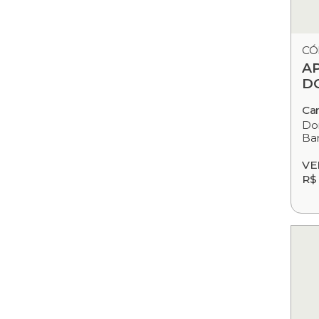
CÓ
A
D
Ca
Dor
Ban
VE
R$