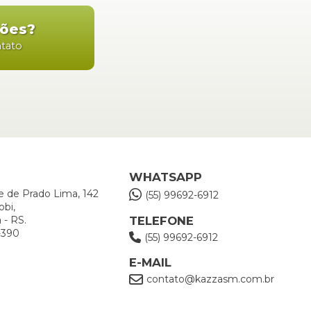
ções?
ntato
WHATSAPP
e de Prado Lima, 142
(55) 99692-6912
obi,
TELEFONE
 - RS.
-390
(55) 99692-6912
E-MAIL
contato@kazzasm.com.br