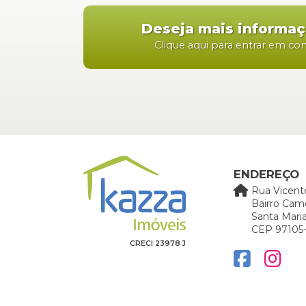
Deseja mais informa
Clique aqui para entrar em co
ENDEREÇO
Rua Vicent
Bairro Cam
Santa Maria
CEP 97105
CRECI 23978 J