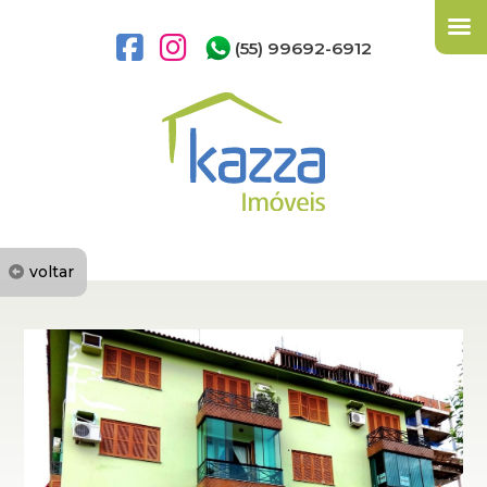
(55) 99692-6912
voltar