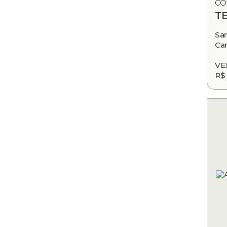
CÓ
T
Sa
Ca
VE
R$