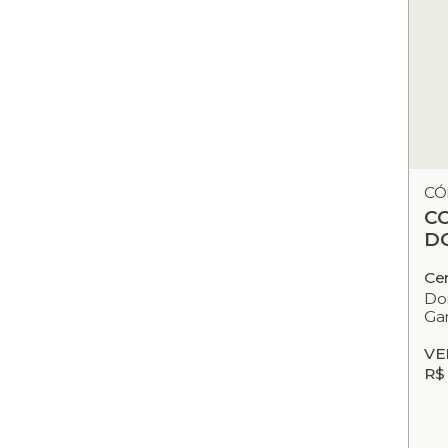
CÓ
C
D
Ce
Dor
Gar
VE
R$