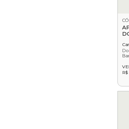
CÓ
A
D
Ca
Dor
Ban
VE
R$