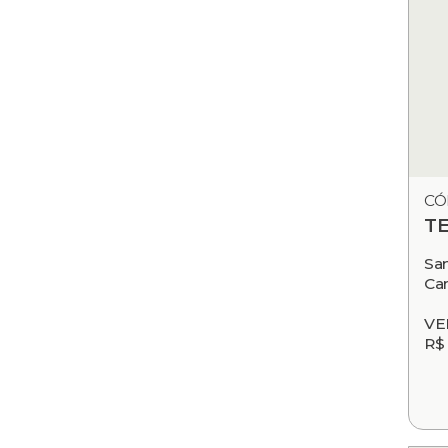
CÓ
T
Sa
Ca
VE
R$