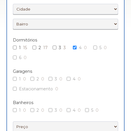
Dormitórios
1
15
2
17
3
3
4
0
5
0
6
0
Garagens
1
0
2
0
3
0
4
0
Estacionamento
0
Banheiros
1
0
2
0
3
0
4
0
5
0