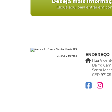
Deseja mais informa
Clique aqui para entrar em co
ENDEREÇO
CRECI 23978 J
Rua Vicent
Bairro Cam
Santa Maria
CEP 97105