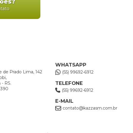
ções?
ntato
WHATSAPP
e de Prado Lima, 142
(55) 99692-6912
obi,
TELEFONE
 - RS.
-390
(55) 99692-6912
E-MAIL
contato@kazzasm.com.br