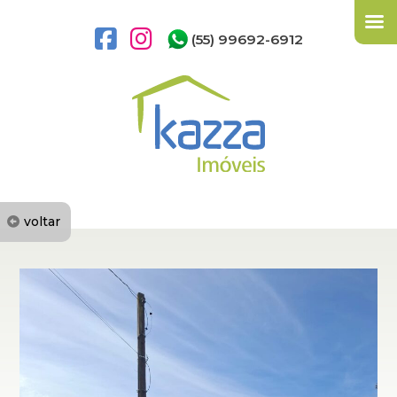
(55) 99692-6912
voltar