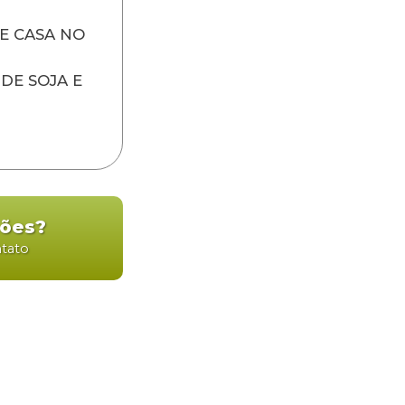
E CASA NO
DE SOJA E
ções?
ntato