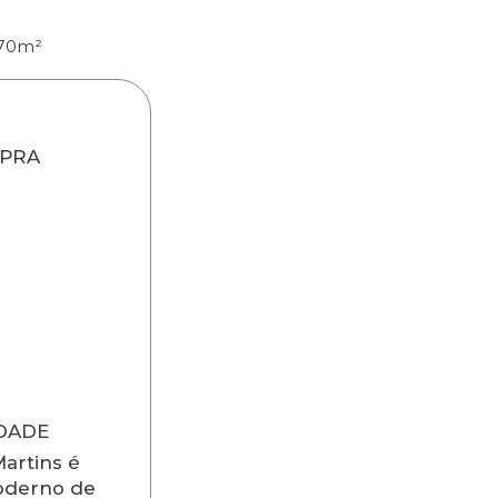
70m²
 PRA
IDADE
Martins é
oderno de