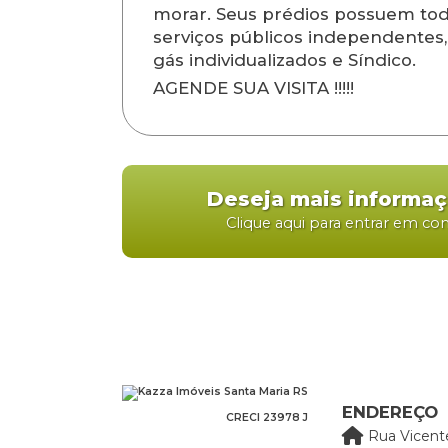
morar. Seus prédios possuem tod
serviços públicos independentes, 
gás individualizados e Síndico.
AGENDE SUA VISITA !!!!!
Deseja mais informa
Clique aqui para entrar em co
ENDEREÇO
CRECI 23978 J
Rua Vicent