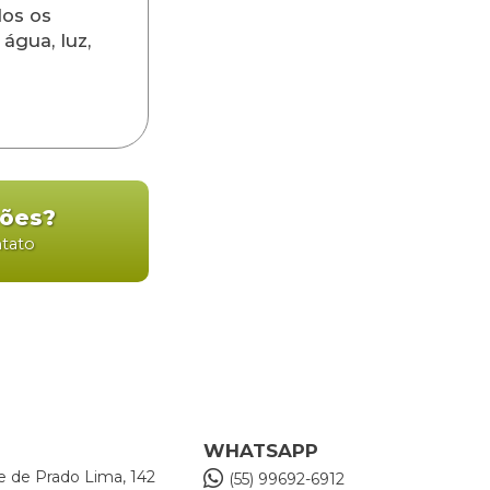
os os
água, luz,
ções?
ntato
WHATSAPP
e de Prado Lima, 142
(55) 99692-6912