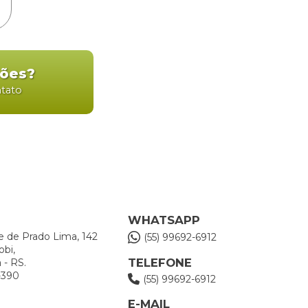
ções?
ntato
WHATSAPP
e de Prado Lima, 142
(55) 99692-6912
obi,
TELEFONE
 - RS.
-390
(55) 99692-6912
E-MAIL