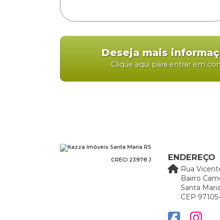
Deseja mais informa
Clique aqui para entrar em co
ENDEREÇO
CRECI 23978 J
Rua Vicent
Bairro Cam
Santa Maria
CEP 97105