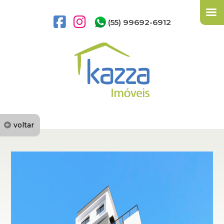
(55) 99692-6912
voltar