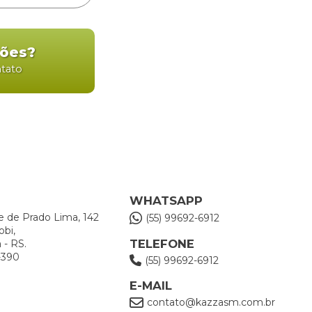
ções?
ntato
WHATSAPP
e de Prado Lima, 142
(55) 99692-6912
obi,
TELEFONE
 - RS.
-390
(55) 99692-6912
E-MAIL
contato@kazzasm.com.br