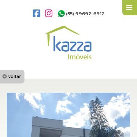
(55) 99692-6912
voltar