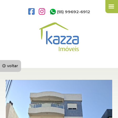
(55) 99692-6912
voltar