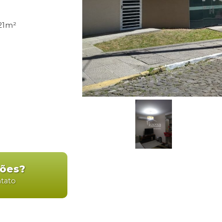
21m²
ções?
ntato