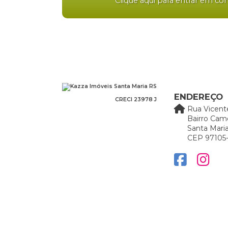
Clique aqui para entrar em co
ENDEREÇO
CRECI 23978 J
Rua Vicent
Bairro Cam
Santa Maria
CEP 97105