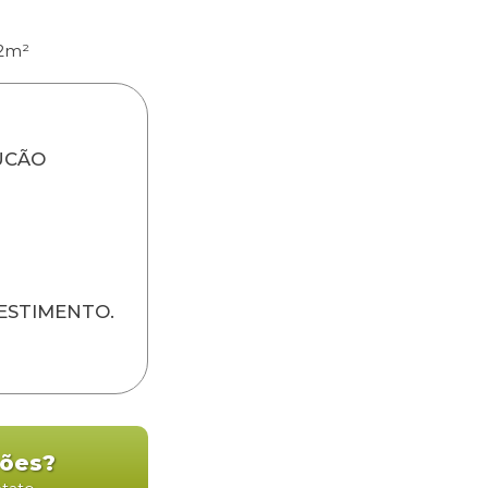
2m²
UCÃO
VESTIMENTO.
ções?