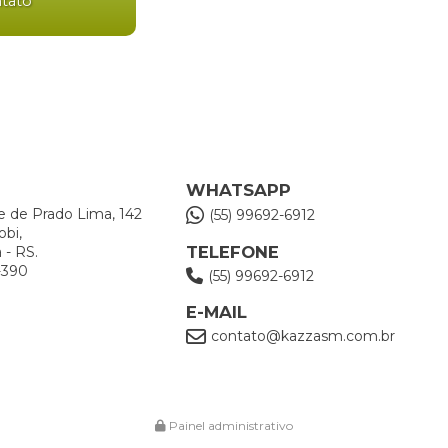
ntato
WHATSAPP
e de Prado Lima, 142
(55) 99692-6912
obi,
TELEFONE
 - RS.
-390
(55) 99692-6912
E-MAIL
contato@kazzasm.com.br
Painel administrativo