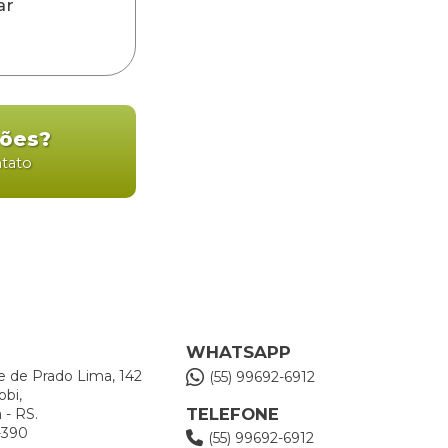
ar
ções?
ntato
WHATSAPP
e de Prado Lima, 142
(55) 99692-6912
obi,
TELEFONE
 - RS.
-390
(55) 99692-6912