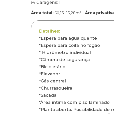
Garagens: 1
Área total:
60,13+15,28m²
Área privativa
Detalhes:
*Espera para água quente
*Espera para coifa no fogão
* Hidrômetro individual
*Câmera de segurança
*Bicicletário
*Elevador
*Gás central
*Churrasqueira
*Sacada
*Área intima com piso laminado
*Planta aberta: Possibilidade de r