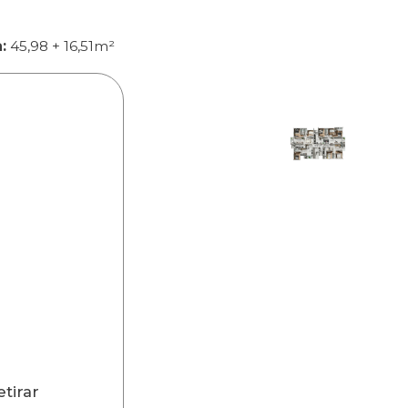
:
45,98 + 16,51m²
etirar