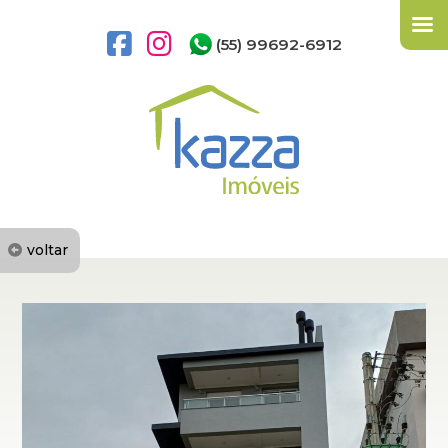
(55) 99692-6912
voltar