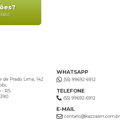
ções?
ntato
WHATSAPP
e de Prado Lima, 142
(55) 99692-6912
obi,
TELEFONE
 - RS.
-390
(55) 99692-6912
E-MAIL
contato@kazzasm.com.br