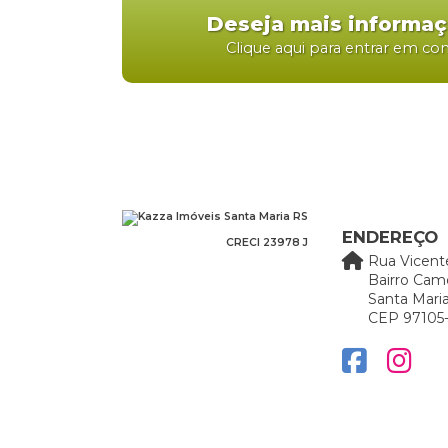
Deseja mais informa
Clique aqui para entrar em co
ENDEREÇO
CRECI 23978 J
Rua Vicent
Bairro Cam
Santa Maria
CEP 97105