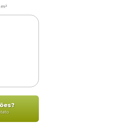
1m²
ções?
ntato