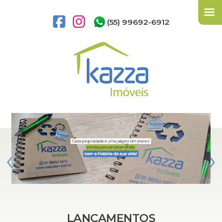
(55) 99692-6912
‹
›
LANÇAMENTOS